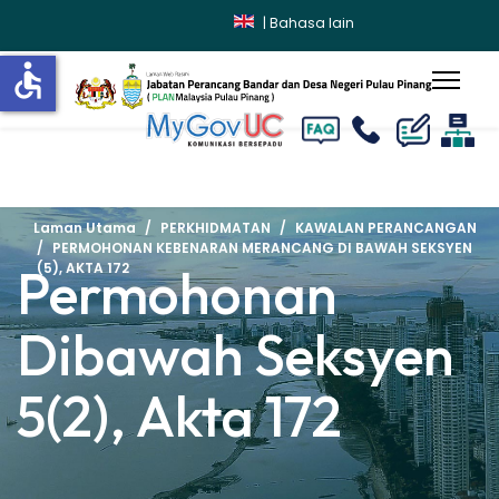
|
Bahasa lain
accessible
lts.
Laman Utama
PERKHIDMATAN
KAWALAN PERANCANGAN
PERMOHONAN KEBENARAN MERANCANG DI BAWAH SEKSYEN
Permohonan
(5), AKTA 172
Dibawah Seksyen
5(2), Akta 172