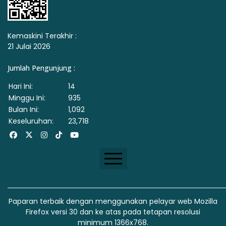
Kemaskini Terakhir :
21 Julai 2026
Jumlah Pengunjung :
Hari Ini:
14
Minggu Ini:
935
Bulan Ini:
1,092
Keseluruhan:
23,718
Facebook
X
Instagram
Tiktok
Youtube
Dasar Privasi & Keselamatan
Penafian
Paparan terbaik dengan menggunakan pelayar web Mozilla
Firefox versi 30 dan ke atas pada tetapan resolusi
Peta Laman
minimum 1366x768.