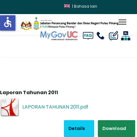
|
Bahasa lain
accessible
lts.
Laman Utama
PERKHIDMATAN
PENERBITAN
LAPORAN TAHUNAN
Penerbitan
Laporan Tahunan
Laporan Tahunan 2011
LAPORAN TAHUNAN 2011.pdf
Details
Download