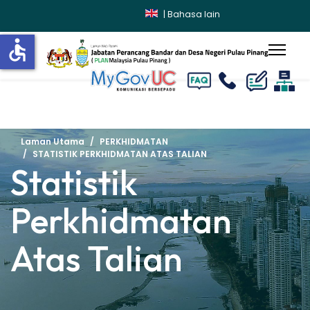
|
Bahasa lain
accessible
lts.
Laman Utama
PERKHIDMATAN
STATISTIK PERKHIDMATAN ATAS TALIAN
Statistik
Perkhidmatan
Atas Talian