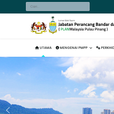
Cari...
lts.
UTAMA
MENGENAI PMPP
PERKHI