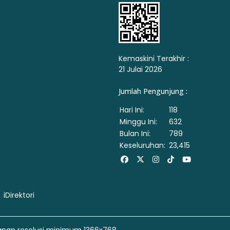
Kemaskini Terakhir :
21 Julai 2026
Jumlah Pengunjung :
Hari Ini:
118
Minggu Ini:
632
Bulan Ini:
789
Keseluruhan:
23,415
Facebook
X
Instagram
Tiktok
Youtube
iDirektori