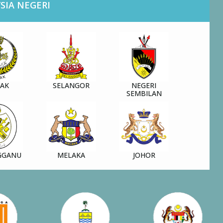
SIA NEGERI
RAK
SELANGOR
NEGERI
SEMBILAN
GGANU
MELAKA
JOHOR