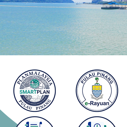
𝐏𝐑𝐎𝐆𝐑
(𝐊𝐀𝐉𝐈
IKLAN 
𝗟𝗔𝗪𝗔
𝗥𝗔𝗡𝗖