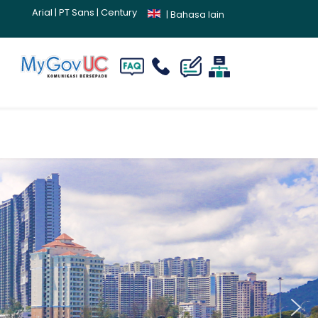
Arial
|
PT Sans
|
Century
|
Bahasa lain