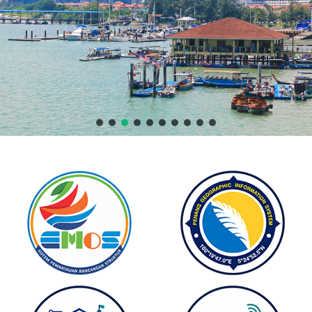
𝐀𝐌 𝐏𝐔𝐁𝐋𝐈𝐒𝐈𝐓𝐈 𝐃𝐀𝐍 𝐏𝐄𝐍𝐘𝐄𝐑𝐓𝐀𝐀𝐍 𝐀𝐖𝐀𝐌 𝐊𝐀𝐉𝐈𝐀𝐍 𝐑𝐀𝐍𝐂
𝐍 𝐒𝐄𝐌𝐔𝐋𝐀) 𝐏𝐄𝐑𝐈𝐍𝐆𝐊𝐀𝐓 𝐋𝐀𝐏𝐎𝐑𝐀𝐍 𝐓𝐈𝐍𝐉𝐀𝐔𝐀𝐍
PENGAMBILAN PERSONEL MYSTEP
𝗔𝗡 𝗞𝗘𝗥𝗝𝗔 𝗥𝗔𝗦𝗠𝗜 𝗞𝗘 𝗠𝗔𝗝𝗟𝗜𝗦 𝗣𝗘𝗥𝗕𝗔𝗡𝗗𝗔𝗥𝗔𝗡 𝗞𝗨𝗟𝗜
𝗡𝗚𝗔𝗡 𝗞𝗢𝗥𝗣𝗢𝗥𝗔𝗧 𝗝𝗔𝗕𝗔𝗧𝗔𝗡 (𝗥𝗞𝗝) 𝗝𝗔𝗕𝗔𝗧𝗔𝗡 𝗣𝗘𝗥𝗔𝗡