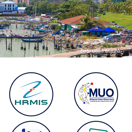
𝐍𝐆𝐀𝐍 𝐒𝐓𝐑𝐔𝐊𝐓𝐔𝐑 𝐍𝐄𝐆𝐄𝐑𝐈 𝐏𝐔𝐋𝐀𝐔 𝐏𝐈𝐍𝐀𝐍𝐆 𝟐𝟎𝟒𝟎
𝗠 𝗞𝗘𝗗𝗔𝗛 (𝗠𝗣𝗞𝗞)
𝗔𝗡𝗚 𝗕𝗔𝗡𝗗𝗔𝗥 𝗗𝗔𝗡 𝗗𝗘𝗦𝗔 𝗡𝗘𝗚𝗘𝗥𝗜 𝗣𝗨𝗟𝗔𝗨