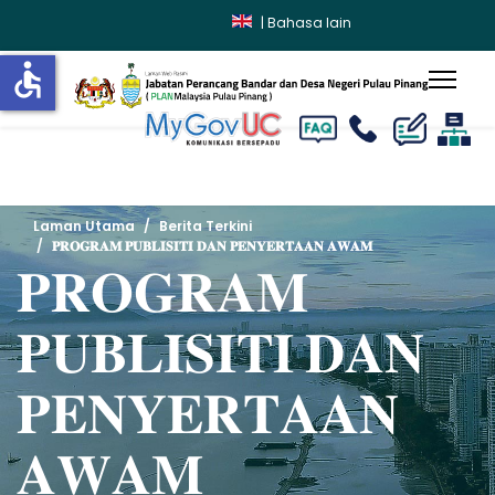
|
Bahasa lain
accessible
lts.
Laman Utama
Berita Terkini
𝐏𝐑𝐎𝐆𝐑𝐀𝐌 𝐏𝐔𝐁𝐋𝐈𝐒𝐈𝐓𝐈 𝐃𝐀𝐍 𝐏𝐄𝐍𝐘𝐄𝐑𝐓𝐀𝐀𝐍 𝐀𝐖𝐀𝐌
𝐏𝐑𝐎𝐆𝐑𝐀𝐌
𝐏𝐔𝐁𝐋𝐈𝐒𝐈𝐓𝐈 𝐃𝐀𝐍
𝐏𝐄𝐍𝐘𝐄𝐑𝐓𝐀𝐀𝐍
𝐀𝐖𝐀𝐌