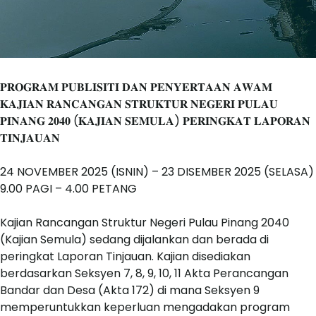
𝐏𝐑𝐎𝐆𝐑𝐀𝐌 𝐏𝐔𝐁𝐋𝐈𝐒𝐈𝐓𝐈 𝐃𝐀𝐍 𝐏𝐄𝐍𝐘𝐄𝐑𝐓𝐀𝐀𝐍 𝐀𝐖𝐀𝐌
𝐊𝐀𝐉𝐈𝐀𝐍 𝐑𝐀𝐍𝐂𝐀𝐍𝐆𝐀𝐍 𝐒𝐓𝐑𝐔𝐊𝐓𝐔𝐑 𝐍𝐄𝐆𝐄𝐑𝐈 𝐏𝐔𝐋𝐀𝐔
𝐏𝐈𝐍𝐀𝐍𝐆 𝟐𝟎𝟒𝟎 (𝐊𝐀𝐉𝐈𝐀𝐍 𝐒𝐄𝐌𝐔𝐋𝐀) 𝐏𝐄𝐑𝐈𝐍𝐆𝐊𝐀𝐓 𝐋𝐀𝐏𝐎𝐑𝐀𝐍
𝐓𝐈𝐍𝐉𝐀𝐔𝐀𝐍
24 NOVEMBER 2025 (ISNIN) – 23
DISEMBER 2025 (SELASA)
9.00 PAGI – 4.00 PETANG
Kajian Rancangan Struktur Negeri Pulau Pinang 2040
(Kajian Semula) sedang dijalankan dan berada di
peringkat Laporan Tinjauan. Kajian disediakan
berdasarkan Seksyen 7, 8, 9, 10, 11 Akta Perancangan
Bandar dan Desa (Akta 172) di mana Seksyen 9
memperuntukkan keperluan mengadakan program