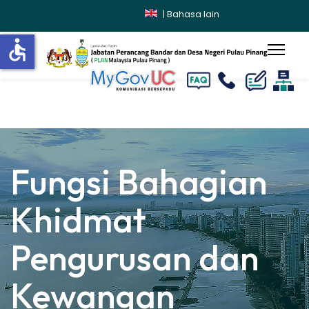
|
Bahasa lain
accessible
lts.
Fungsi Bahagian
Khidmat
Pengurusan dan
Kewangan