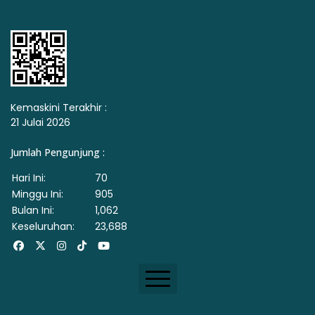
Kemaskini Terakhir :
21 Julai 2026
Jumlah Pengunjung :
Hari Ini:
70
Minggu Ini:
905
Bulan Ini:
1,062
Keseluruhan:
23,688
Facebook
X
Instagram
Tiktok
Youtube
Dasar Privasi & Keselamatan