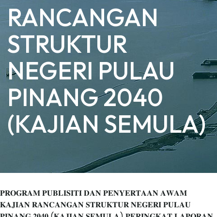
RANCANGAN
STRUKTUR
NEGERI PULAU
PINANG 2040
(KAJIAN SEMULA)
𝐏𝐑𝐎𝐆𝐑𝐀𝐌 𝐏𝐔𝐁𝐋𝐈𝐒𝐈𝐓𝐈 𝐃𝐀𝐍 𝐏𝐄𝐍𝐘𝐄𝐑𝐓𝐀𝐀𝐍 𝐀𝐖𝐀𝐌
𝐊𝐀𝐉𝐈𝐀𝐍 𝐑𝐀𝐍𝐂𝐀𝐍𝐆𝐀𝐍 𝐒𝐓𝐑𝐔𝐊𝐓𝐔𝐑 𝐍𝐄𝐆𝐄𝐑𝐈 𝐏𝐔𝐋𝐀𝐔
𝐏𝐈𝐍𝐀𝐍𝐆 𝟐𝟎𝟒𝟎 (𝐊𝐀𝐉𝐈𝐀𝐍 𝐒𝐄𝐌𝐔𝐋𝐀) 𝐏𝐄𝐑𝐈𝐍𝐆𝐊𝐀𝐓 𝐋𝐀𝐏𝐎𝐑𝐀𝐍